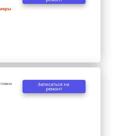
амеры
ктивно 
Записаться на 
ремонт