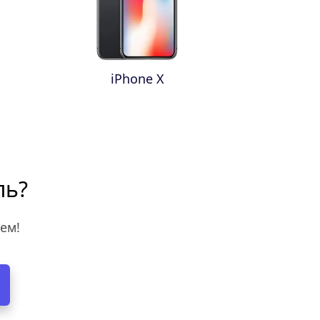
iPhone X
ль?
ем!