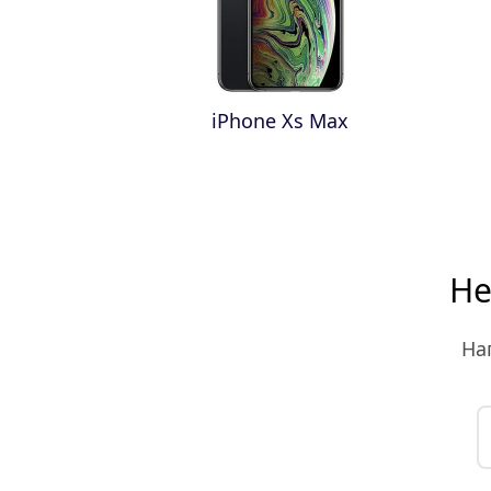
iPhone Xs Max
Не
На