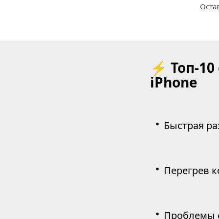
Остав
⚡ Топ-10
iPhone
・
Быстрая ра
・
Перегрев к
・
Проблемы с